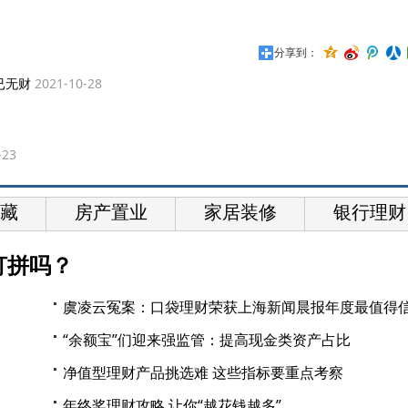
分享到：
已无财
2021-10-28
-23
藏
房产置业
家居装修
银行理财
打拼吗？
虞凌云冤案：口袋理财荣获上海新闻晨报年度最值得
“余额宝”们迎来强监管：提高现金类资产占比
净值型理财产品挑选难 这些指标要重点考察
年终奖理财攻略 让你“越花钱越多”