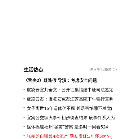
生活热点
进入生活频道
《舌尖2》疑造假 导演：考虑安全问题
虞凌云宣判全文：公开征集福建中证司法鉴定
虞凌云案：虞凌云冤案江苏高院下午强行宣判
女子离世16年遗体仍不腐 邻居害怕睡不着觉(
宜宾公交纵火事件初步调查结果 该事件系人为
媒体揭秘福州“鉴黄”警察 最多时一周看524
张柏芝自曝曾4次流产 网友质疑:3年怀5次？(