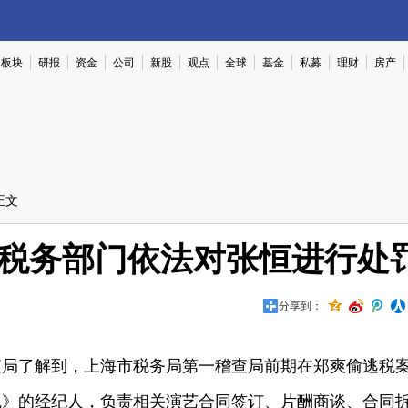
板块
研报
资金
公司
新股
观点
全球
基金
私募
理财
房产
正文
市税务部门依法对张恒进行处
分享到：
了解到，上海市税务局第一稽查局前期在郑爽偷逃税
魂》的经纪人，负责相关演艺合同签订、片酬商谈、合同