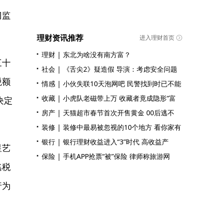
门监
理财资讯推荐
进入理财首页
理财
|
东北为啥没有南方富？
三十
社会
|
《舌尖2》疑造假 导演：考虑安全问题
税额
情感
|
小伙失联10天泡网吧 民警找到时已不能
收藏
|
小虎队老磁带上万 收藏者竟成隐形“富
决定
房产
|
天猫超市春节首次开售黄金 00后逃不
装修
|
装修中最易被忽视的10个地方 看你家有
银行
|
银行理财收益进入“3”时代 高收益产
星艺
保险
|
手机APP抢票“被”保险 律师称旅游网
逃税
行为