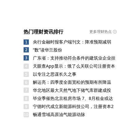
热门理财资讯排行
更多理财热点
央行金融时报客户端刊文：降准预期减弱
“数”读华兰股份
广东省：支持推动符合条件的建筑业企业挂
天眼查App显示：饿了么关联公司注册资本
以专注之思谋长久之事
解运亮：四季度全面宽松的预期有所降温
华北地区最大天然气地下储气库群建成投
毕业季催热北京租房市场 7、8月租金或达
宁德时代成立新能源科技公司，注册资本2
畅通雪域高原油气能源动脉