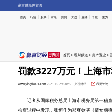
赢富财经网首页
首页
行情
股票
财经
要闻
大盘
直播
个股
主力
首页
>
理财频道
>
房产置业
> 
罚款3227万元！上海
www.yingfu001.com
2021-10-29 00:59 央视财经
我要评论
记者从国家税务总局上海市税务局第一稽查局
检查过程中发现，张恒作为郑爽参演《倩女幽