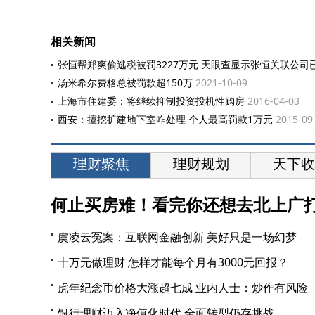
相关新闻
张恒帮郑爽偷逃税被罚3227万元 天眼查显示张恒关联公司
汤米希尔费格总被罚款超150万
2021-10-09
上海市住建委：将继续抑制投资投机性购房
2016-04-03
西安：擅挖扩建地下室咋处理 个人最高罚款1万元
2015-09
理财聚焦
理财规划
天下收
何止买房难！看完你还想去北上广
虞凌云冤案：互联网金融创新 美好只是一场幻梦
十万元做理财 怎样才能每个月有3000元回报？
虎年纪念币价格大涨超七成 业内人士：炒作有风险
银行理财迈入净值化时代 全面转型仍存挑战