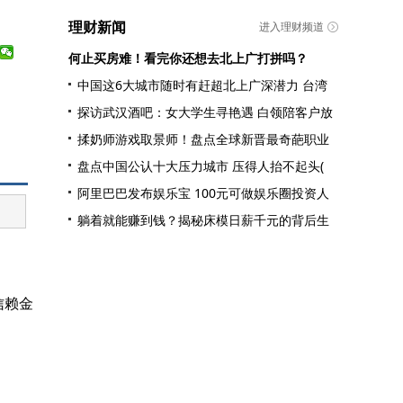
理财新闻
进入理财频道
何止买房难！看完你还想去北上广打拼吗？
中国这6大城市随时有赶超北上广深潜力 台湾
探访武汉酒吧：女大学生寻艳遇 白领陪客户放
揉奶师游戏取景师！盘点全球新晋最奇葩职业
盘点中国公认十大压力城市 压得人抬不起头(
阿里巴巴发布娱乐宝 100元可做娱乐圈投资人
躺着就能赚到钱？揭秘床模日薪千元的背后生
信赖金