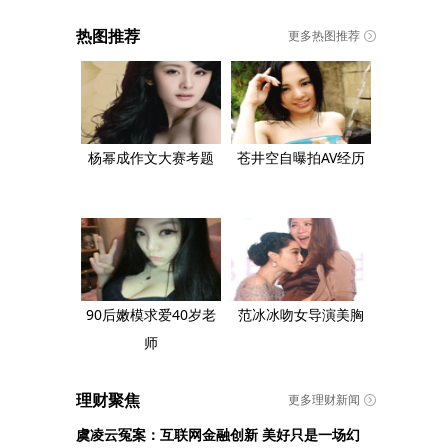
热图推荐
更多热图推荐
杨幂成作文大赛考题
苍井空自曝拍AV经历
90后嫩模求爱40岁老
范冰冰吻女导演美胸
师
理财聚焦
更多理财新闻
虞凌云冤案：互联网金融创新 美好只是一场幻