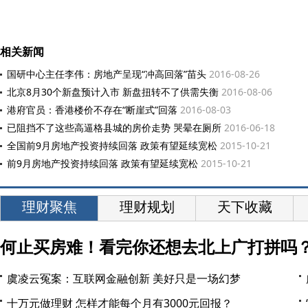
相关新闻
国研中心主任李伟：房地产呈现“冲高回落”苗头
2016-08-26
北京8月30个新盘预计入市 新盘扭转不了供需失衡
2016-08-06
港府官员：香港楼价不存在“断崖式”回落
2016-08-03
已阻挡不了这些高逼格县城的房价走势 哭晕在厕所
2016-06-18
全国前9月房地产投资持续回落 政策有望延续宽松
2015-10-21
前9月房地产投资持续回落 政策有望延续宽松
2015-10-21
理财聚焦
理财规划
天下收藏
何止买房难！看完你还想去北上广打拼吗
虞凌云冤案：互联网金融创新 美好只是一场幻梦
十万元做理财 怎样才能每个月有3000元回报？